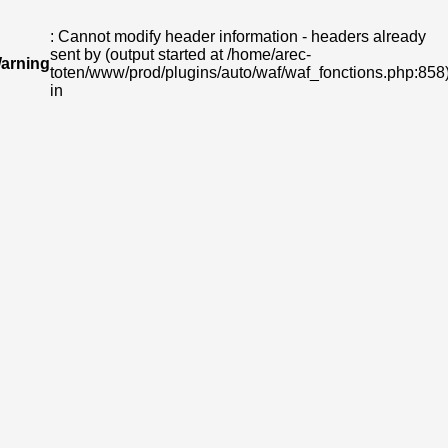
: Cannot modify header information - headers already
sent by (output started at /home/arec-
arning
toten/www/prod/plugins/auto/waf/waf_fonctions.php:858
in