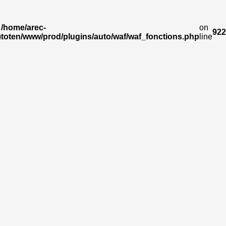
/home/arec-
on
922
)
toten/www/prod/plugins/auto/waf/waf_fonctions.php
line