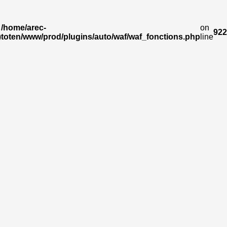
/home/arec-
on
922
)
toten/www/prod/plugins/auto/waf/waf_fonctions.php
line