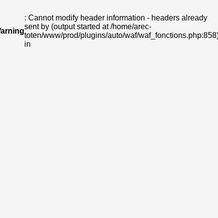
: Cannot modify header information - headers already
sent by (output started at /home/arec-
arning
toten/www/prod/plugins/auto/waf/waf_fonctions.php:858
in