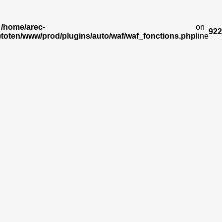
/home/arec-
on
922
)
toten/www/prod/plugins/auto/waf/waf_fonctions.php
line