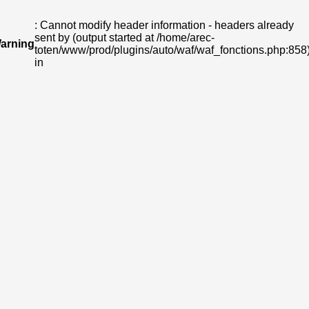
: Cannot modify header information - headers already
sent by (output started at /home/arec-
arning
toten/www/prod/plugins/auto/waf/waf_fonctions.php:858
in