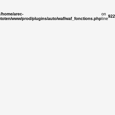
/home/arec-
on
922
)
toten/www/prod/plugins/auto/waf/waf_fonctions.php
line