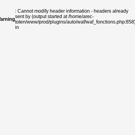
: Cannot modify header information - headers already
sent by (output started at /home/arec-
arning
toten/www/prod/plugins/auto/waf/waf_fonctions.php:858
in