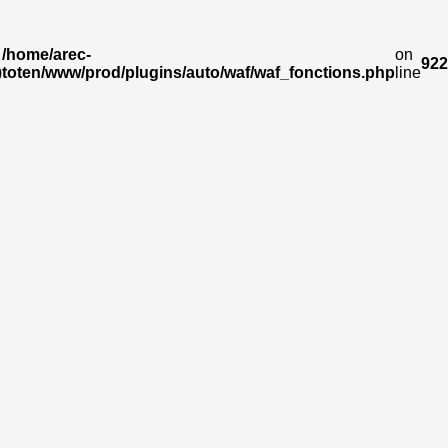
/home/arec-
on
922
)
toten/www/prod/plugins/auto/waf/waf_fonctions.php
line