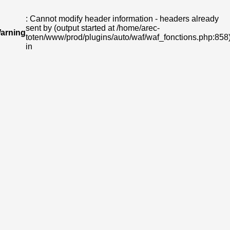
: Cannot modify header information - headers already
sent by (output started at /home/arec-
arning
toten/www/prod/plugins/auto/waf/waf_fonctions.php:858
in