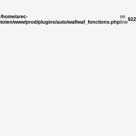
/home/arec-
on
922
)
toten/www/prod/plugins/auto/waf/waf_fonctions.php
line