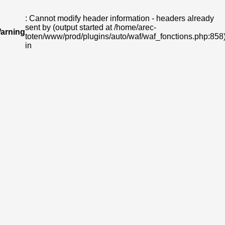
: Cannot modify header information - headers already
sent by (output started at /home/arec-
arning
toten/www/prod/plugins/auto/waf/waf_fonctions.php:858
in