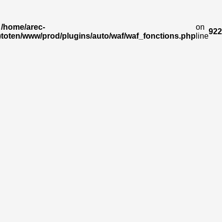
/home/arec-
on
922
)
toten/www/prod/plugins/auto/waf/waf_fonctions.php
line