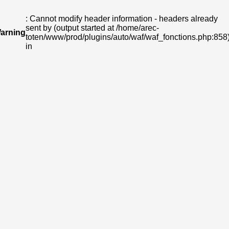
: Cannot modify header information - headers already
sent by (output started at /home/arec-
arning
toten/www/prod/plugins/auto/waf/waf_fonctions.php:858
in