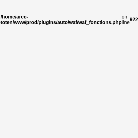
/home/arec-
on
922
)
toten/www/prod/plugins/auto/waf/waf_fonctions.php
line