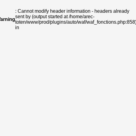
: Cannot modify header information - headers already
sent by (output started at /home/arec-
arning
toten/www/prod/plugins/auto/waf/waf_fonctions.php:858
in