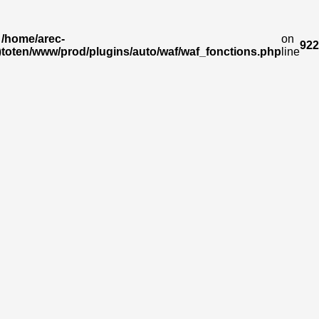
/home/arec-
on
922
)
toten/www/prod/plugins/auto/waf/waf_fonctions.php
line