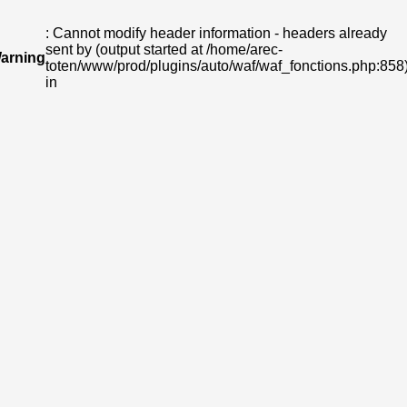
: Cannot modify header information - headers already
sent by (output started at /home/arec-
arning
toten/www/prod/plugins/auto/waf/waf_fonctions.php:858
in