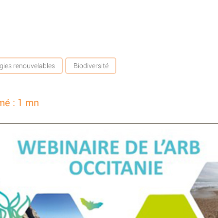
gies renouvelables
Biodiversité
mé : 1 mn