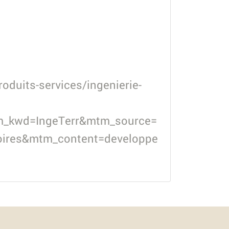
oduits-services/ingenierie-
m_kwd=IngeTerr&mtm_source=
toires&mtm_content=developpe