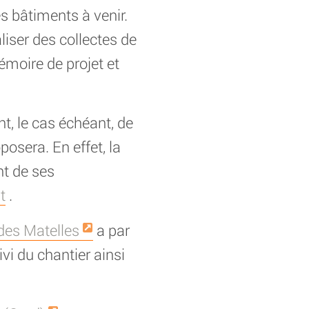
es bâtiments à venir.
iser des collectes de
émoire de projet et
, le cas échéant, de
osera. En effet, la
t de ses
t
.
es Matelles
a par
vi du chantier ainsi