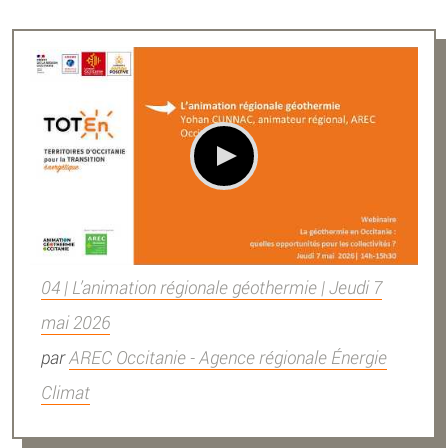
04 | L’animation régionale géothermie | Jeudi 7
mai 2026
par
AREC Occitanie - Agence régionale Énergie
Climat