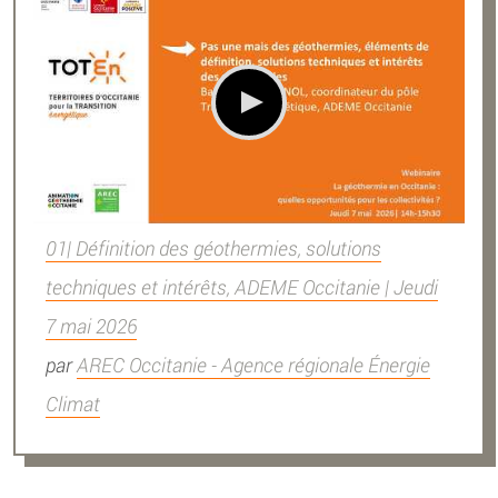
01| Définition des géothermies, solutions
techniques et intérêts, ADEME Occitanie | Jeudi
7 mai 2026
par
AREC Occitanie - Agence régionale Énergie
Climat