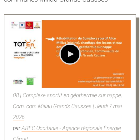
08 | Complexe sportif en géothermie sur nappe,
Com. com Millau Grands Causses | Jeudi 7 mai
2026
par
AREC Occitanie - Agence régionale Énergie
Climat