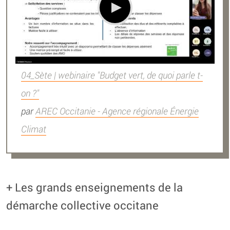
04_Sète | webinaire "Budget vert, de quoi parle t-
on ?"
par
AREC Occitanie - Agence régionale Énergie
Climat
+ Les grands enseignements de la
démarche collective occitane