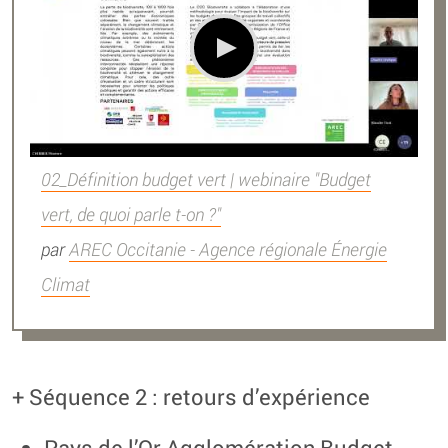
02_Définition budget vert | webinaire "Budget
vert, de quoi parle t-on ?"
par
AREC Occitanie - Agence régionale Énergie
Climat
+ Séquence 2 : retours d’expérience
Pays de l’Or Agglomération,Budget