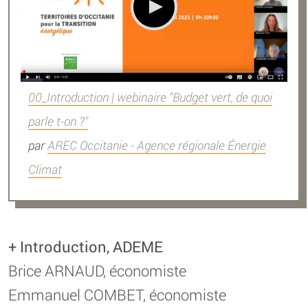
00_Introduction | webinaire "Budget vert, de quoi
parle t-on ?"
par
AREC Occitanie - Agence régionale Énergie
Climat
+ Introduction, ADEME
Brice ARNAUD, économiste
Emmanuel COMBET, économiste