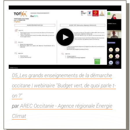
05_Les grands enseignements de la démarche
occitane | webinaire "Budget vert, de quoi parle t-
on ?"
par
AREC Occitanie - Agence régionale Énergie
Climat