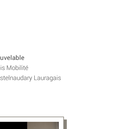
ouvelable
s Mobilité
telnaudary Lauragais