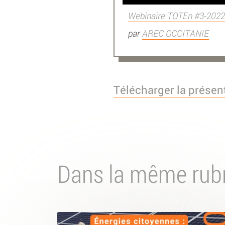
Webinaire TOTEn #3-2022
par
AREC OCCITANIE
Télécharger la présen
Dans la même rub