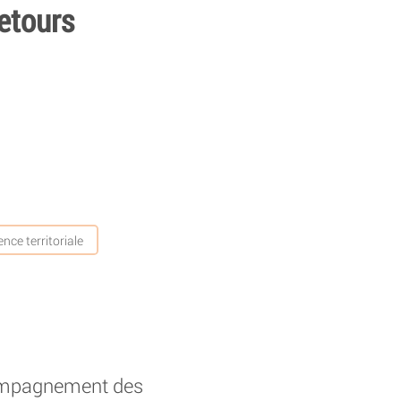
etours
ce territoriale
compagnement des