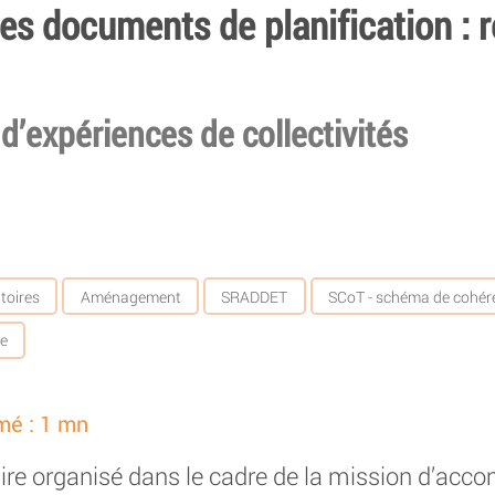
s documents de planification : r
d’expériences de collectivités
itoires
Aménagement
SRADDET
SCoT - schéma de cohéren
me
mé : 1 mn
ire organisé dans le cadre de la mission d’ac