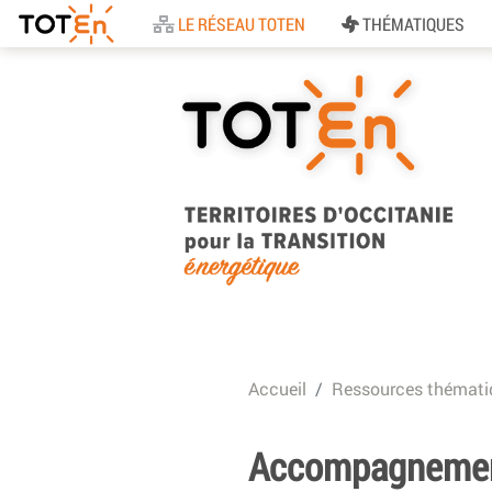
Accueil
LE RÉSEAU TOTEN
THÉMATIQUES
TOTEn Occitanie |
Territoires d’Occitani
Accueil
Ressources thémati
pour la Transition
Energétique
Accompagnement 