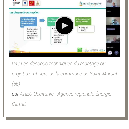
04 | Les dessous techniques du montage du
projet d’ombrière de la commune de Saint-Marsal
(66)
par
AREC Occitanie - Agence régionale Énergie
Climat