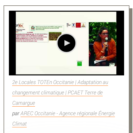
2e Locales TOTEn Occitanie | Adaptation au
changement climatique | PCAET Terre de
Camargue
par
AREC Occitanie - Agence régionale Énergie
Climat