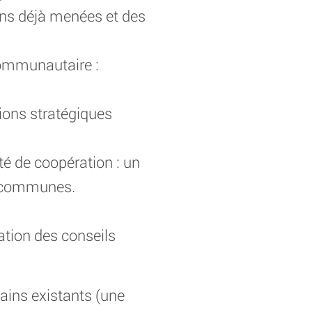
tions déjà menées et des
communautaire :
tions stratégiques
té de coopération : un
e communes.
ration des conseils
mains existants (une