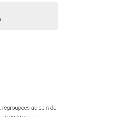
s.
, regroupées au sein de
an en Fezensac,