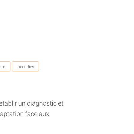
ard
Incendies
établir un diagnostic et
daptation face aux