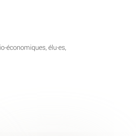
cio-économiques, élu·es,