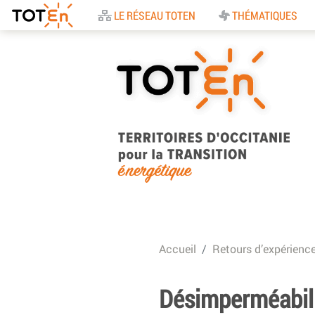
Accueil
LE RÉSEAU TOTEN
THÉMATIQUES
TOTEn Occitanie |
Territoires d’Occitani
Accueil
Retours d’expérienc
pour la Transition
Energétique
Désimperméabilis