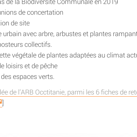
las de la Biodiversité Communale en 2019
unions de concertation
on de site
e urbain avec arbre, arbustes et plantes rampan
osteurs collectifs.
ette végétale de plantes adaptées au climat actu
e loisirs et de pêche
 des espaces verts.
llée de l’ARB Occtitanie, parmi les 6 fiches de re
]