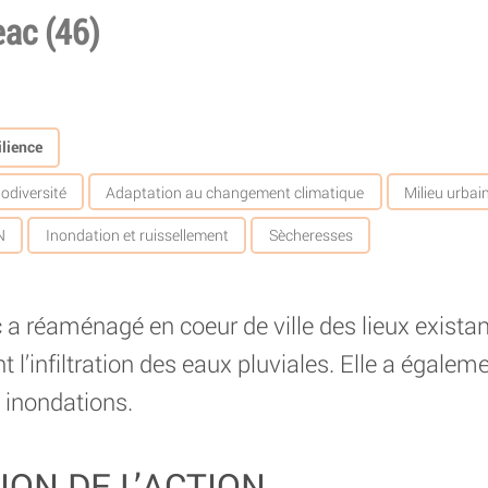
ac (46)
lience
iodiversité
Adaptation au changement climatique
Milieu urbai
N
Inondation et ruissellement
Sècheresses
réaménagé en coeur de ville des lieux existants
l’infiltration des eaux pluviales. Elle a égalem
 inondations.
ION DE L’ACTION