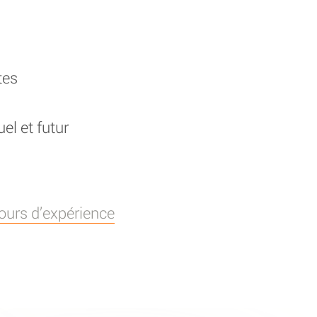
tes
el et futur
tours d’expérience