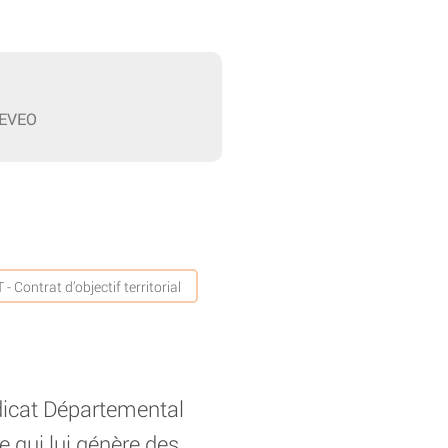
 REVEO
 - Contrat d’objectif territorial
ndicat Départemental
e qui lui génère des