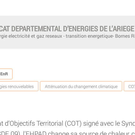
CAT DEPARTEMENTAL D’ENERGIES DE L’ARIEGE
gie electricité et gaz reseaux - transition energetique- Bornes
s EnR
gies renouvelables
Atténuation du changement climatique
COT
t d’Objectifs Territorial (COT) signé avec le Sy
(SDE 09), l’EHPAD change sa source de chaleur, c