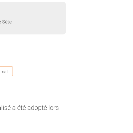
e Sète
limat
alisé a été adopté lors