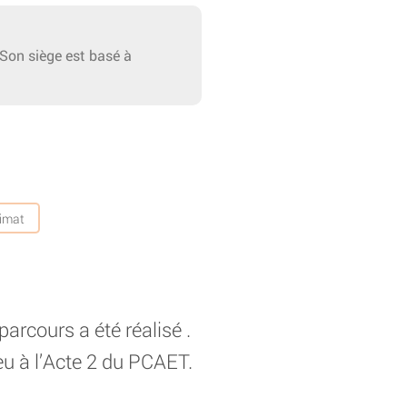
on siège est basé à
limat
arcours a été réalisé .
ieu à l’Acte 2 du PCAET.