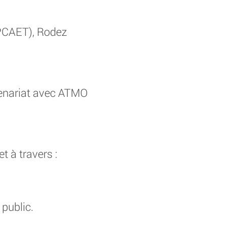
(PCAET), Rodez
tenariat avec ATMO
t à travers :
 public.