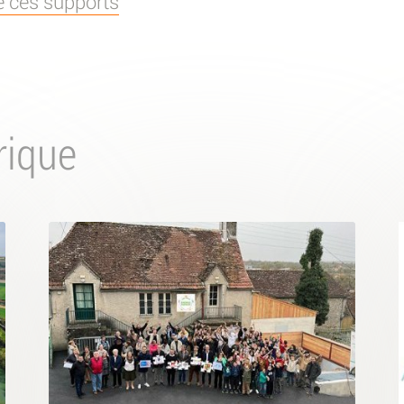
e ces supports
rique