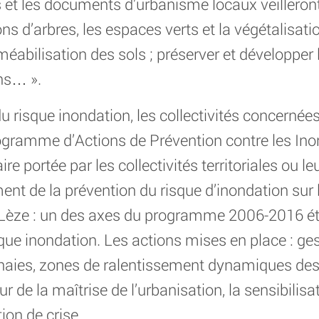
les et les documents d’urbanisme locaux veilleront
ns d’arbres, les espaces verts et la végétalisat
rméabilisation des sols ; préserver et développer
ns… ».
 risque inondation, les collectivités concernées
rogramme d’Actions de Prévention contre les Ino
e portée par les collectivités territoriales ou 
nt de la prévention du risque d’inondation sur le
Lèze : un des axes du programme 2006-2016 ét
isque inondation. Les actions mises en place : ge
de haies, zones de ralentissement dynamiques des
r de la maîtrise de l’urbanisation, la sensibilis
ion de crise.