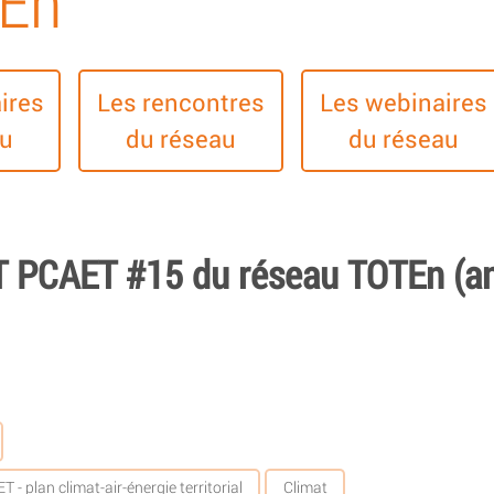
TEn
ires
Les rencontres
Les webinaires
au
du réseau
du réseau
GT PCAET #15 du réseau TOTEn (a
 - plan climat-air-énergie territorial
Climat