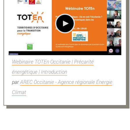
Webinaire TOTEn Occitanie | Précarité
énergétique | Introduction
par
AREC Occitanie - Agence régionale Énergie
Climat