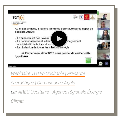
Webinaire TOTEn Occitanie | Précarité
énergétique | Carcassonne Agglo
par
AREC Occitanie - Agence régionale Énergie
Climat