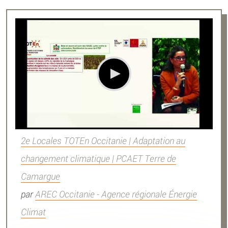
2e Locales TOTEn Occitanie | Adaptation au
changement climatique | PCAET Terre de
Camargue
par
AREC Occitanie - Agence régionale Énergie
Climat