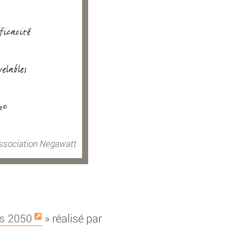
ssociation Negawatt
s 2050
» réalisé par