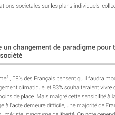
ons sociétales sur les plans individuels, collec
e un changement de paradigme pour t
 société
1
eme
, 58% des Français pensent qu’il faudra mod
gement climatique, et 83% souhaiteraient vivre 
s de place. Mais malgré cette sensibilité à la
e à l’acte demeure difficile, une majorité de Fra
umériste, synonyme de liberté. On note cepend