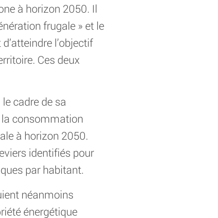
one à horizon 2050. Il
ération frugale » et le
d’atteindre l’objectif
rritoire. Ces deux
 le cadre de sa
rir la consommation
cale à horizon 2050.
viers identifiés pour
iques par habitant.
puient néanmoins
briété énergétique