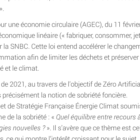
».
our une économie circulaire (AGEC), du 11 février
économique linéaire (« fabriquer, consommer, je
ter la SNBC. Cette loi entend accélérer le chang
mation afin de limiter les déchets et préserver
é et le climat.
 de 2021, au travers de l’objectif de Zéro Artific
us précisément la notion de sobriété foncière.
et de Stratégie Française Énergie Climat soumis
e de la sobriété : «
Quel équilibre entre recours 
gies nouvelles ?
». Il s’avère que ce thème est cel
, ce qui montre l’intérêt croissant pour le sujet