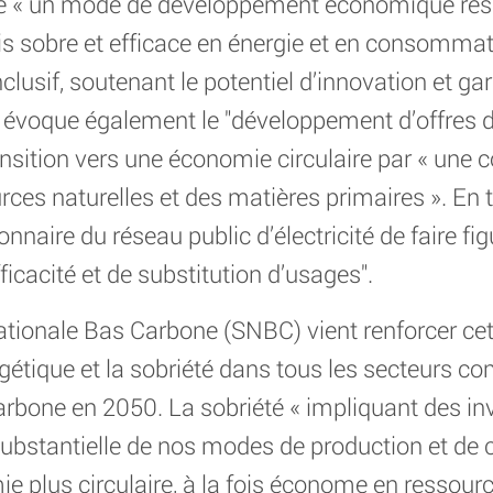
me « un mode de développement économique re
ois sobre et efficace en énergie et en consomma
lusif, soutenant le potentiel d’innovation et gar
oi évoque également le "développement d’offres d
ransition vers une économie circulaire par « un
rces naturelles et des matières primaires ». En
nnaire du réseau public d’électricité de faire fig
fficacité et de substitution d’usages".
ationale Bas Carbone (SNBC) vient renforcer cett
nergétique et la sobriété dans tous les secteurs 
 carbone en 2050. La sobriété « impliquant des 
substantielle de nos modes de production et de
 plus circulaire, à la fois économe en ressour