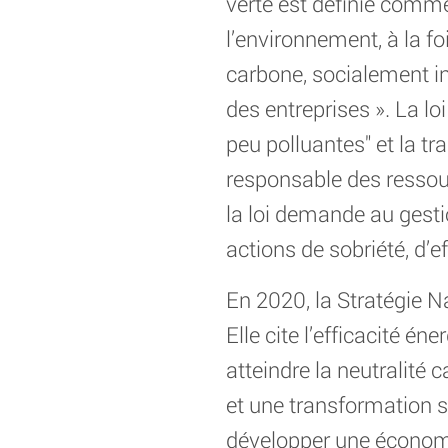
verte est définie com
l’environnement, à la f
carbone, socialement inc
des entreprises ». La l
peu polluantes" et la t
responsable des ressou
la loi demande au gestio
actions de sobriété, d’e
En 2020, la Stratégie N
Elle cite l’efficacité é
atteindre la neutralité
et une transformation 
développer une économie